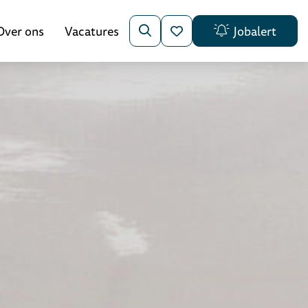
Over ons
Vacatures
Jobalert