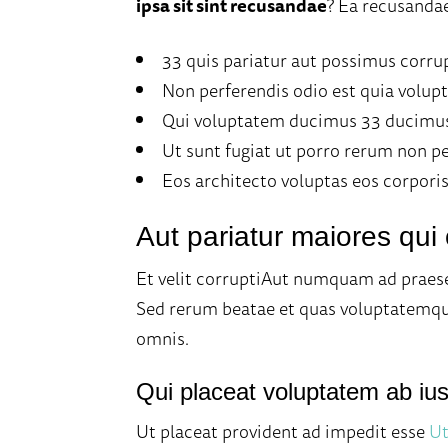
ipsa sit sint recusandae
? Ea recusandae
33 quis pariatur aut possimus corrupt
Non perferendis odio est quia volu
Qui voluptatem ducimus 33 ducimus
Ut sunt fugiat ut porro rerum non pe
Eos architecto voluptas eos corporis
Aut pariatur maiores q
Et velit corruptiAut numquam ad praese
Sed rerum beatae et quas voluptatemqu
omnis.
Qui placeat voluptatem ab iust
Ut placeat provident ad impedit esse
Ut