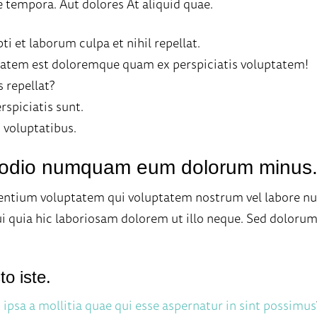
 tempora. Aut dolores At aliquid quae.
i et laborum culpa et nihil repellat.
ptatem est doloremque quam ex perspiciatis voluptatem!
 repellat?
rspiciatis sunt.
 voluptatibus.
ui odio numquam eum dolorum minus
ntium voluptatem qui voluptatem nostrum vel labore null
i quia hic laboriosam dolorem ut illo neque. Sed dolor
o iste.
 ipsa a mollitia quae qui esse aspernatur in sint possimus